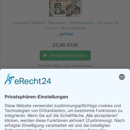
Lust auf Süßes?: Desserts - Mehlspeisen - Kuchen &
Torten - Keksrezepte
21,90 EUR
Verfügbarkeit prüfen
Preis inkl. MwSt., zzgl. Versandkosten