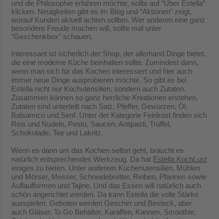
und die Philosophie erfahren möchte, sollte auf “Über Estella”
klicken. Neuigkeiten gibt es im Blog und “Aktionen” zeigt,
worauf Kunden aktuell achten sollten. Wer anderen eine ganz
besondere Freude machen will, sollte mal unter
“Geschenkbox” schauen.
Interessant ist sicherlich der Shop, der allerhand Dinge bietet,
die eine moderne Küche beinhalten sollte. Zumindest dann,
wenn man sich für das Kochen interessiert und hier auch
immer neue Dinge ausprobieren möchte. So gibt es bei
Estella nicht nur Kochutensilien, sondern auch Zutaten.
Zusammen können so ganz herrliche Kreationen erstehen.
Zutaten sind unterteilt nach Salz, Pfeffer, Gewürzen, Öl,
Balsamico und Senf. Unter der Kategorie Feinkost finden sich
Reis und Nudeln, Pesto, Saucen, Antipasti, Trüffel,
Schokolade, Tee und Lakritz.
Wenn es dann um das Kochen selbst geht, braucht es
natürlich entsprechendes Werkzeug. Da hat
Estella KochLust
einiges zu bieten. Unter anderem Küchenutensilien, Mühlen
und Mörser, Messer, Schneidebretter, Reiben, Pfannen sowie
Auflaufformen und Tajine. Und das Essen will natürlich auch
schön angerichtet werden. Da kann Estella die volle Stärke
ausspielen. Geboten werden Geschirr und Besteck, aber
auch Gläser, To Go Behälter, Karaffen, Kannen, Smoothie,